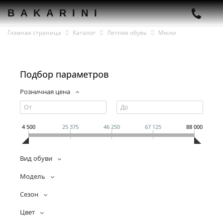
BAKARINI
Главная страница
Каталог
Летняя обувь
Мюли
Подбор параметров
Розничная цена
4 500
25 375
46 250
67 125
88 000
Вид обуви
Модель
Сезон
Цвет