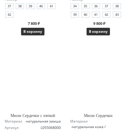
37
38
39
40
41
34
35
36
37
38
42
39
40
41
42
43
7 800 ₽
9 800 ₽
В корзину
В корзину
Мюли Сердечки с пяткой
Мюли Сердечки
Материал
натуральная замша
Материал
натуральная кожа /
Артикул
L055068000