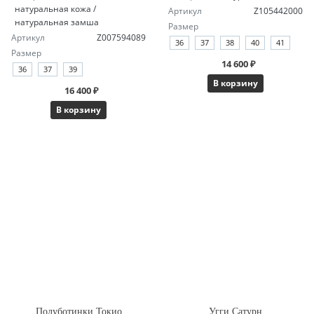
натуральная кожа /
Артикул
Z105442000
натуральная замша
Размер
Артикул
Z007594089
36
37
38
40
41
Размер
14 600 ₽
36
37
39
В корзину
16 400 ₽
В корзину
Полуботинки Токио
Угги Сатурн