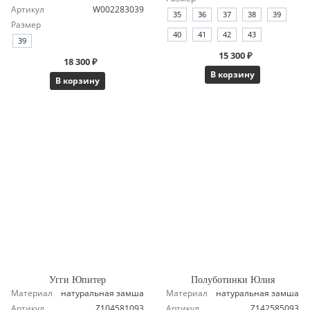
Артикул
W002283039
35
36
37
38
39
Размер
40
41
42
43
39
15 300 ₽
18 300 ₽
В корзину
В корзину
Угги Юпитер
Полуботинки Юлия
Материал
натуральная замша
Материал
натуральная замша
Артикул
Z104581093
Артикул
Z142585093