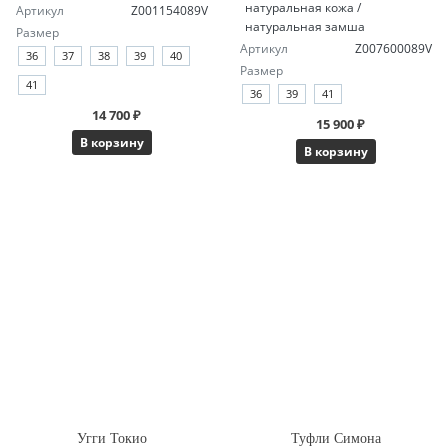
натуральная кожа /
Артикул
Z001154089V
натуральная замша
Размер
Артикул
Z007600089V
36
37
38
39
40
Размер
41
36
39
41
14 700 ₽
15 900 ₽
В корзину
В корзину
Угги Токио
Туфли Симона