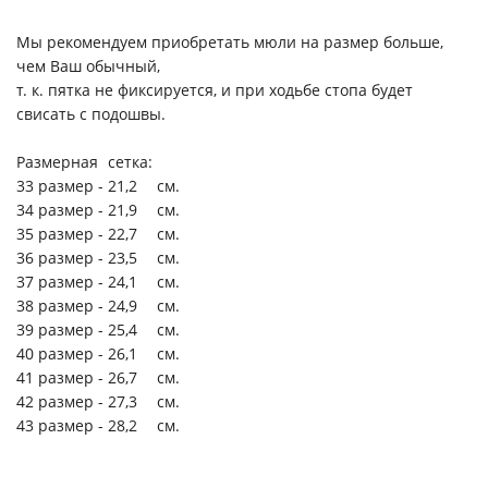
Мы рекомендуем приобретать мюли на размер больше,
чем Ваш обычный,
т. к. пятка не фиксируется, и при ходьбе стопа будет
свисать с подошвы.
Размерная
сетка:
33 размер -
21,2
см.
34 размер -
21,9
см.
35 размер -
22,7
см.
36 размер -
23,5
см.
37 размер -
24,1
см.
38 размер -
24,9
см.
39 размер -
25,4
см.
40 размер -
26,1
см.
41 размер -
26,7
см.
42 размер -
27,3
см.
43 размер -
28,2
см.