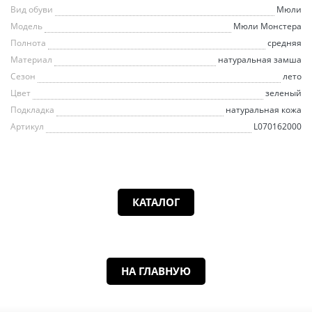
Вид обуви
Мюли
Модель
Мюли Монстера
Полнота
средняя
Материал
натуральная замша
Сезон
лето
Цвет
зеленый
Подкладка
натуральная кожа
Артикул
L070162000
КАТАЛОГ
НА ГЛАВНУЮ