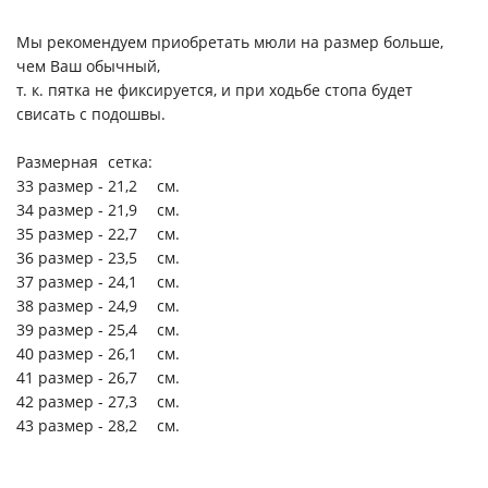
Мы рекомендуем приобретать мюли на размер больше,
чем Ваш обычный,
т. к. пятка не фиксируется, и при ходьбе стопа будет
свисать с подошвы.
Размерная
сетка:
33 размер -
21,2
см.
34 размер -
21,9
см.
35 размер -
22,7
см.
36 размер -
23,5
см.
37 размер -
24,1
см.
38 размер -
24,9
см.
39 размер -
25,4
см.
40 размер -
26,1
см.
41 размер -
26,7
см.
42 размер -
27,3
см.
43 размер -
28,2
см.