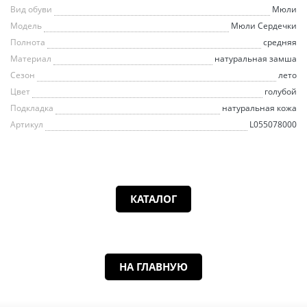
Вид обуви
Мюли
Модель
Мюли Сердечки
Полнота
средняя
Материал
натуральная замша
Сезон
лето
Цвет
голубой
Подкладка
натуральная кожа
Артикул
L055078000
КАТАЛОГ
НА ГЛАВНУЮ