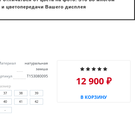
и и цветопередачи Вашего дисплея
Материал
натуральная
замша
ртикул
T153080095
12 900 ₽
азмер
37
38
39
В КОРЗИНУ
40
41
42
-