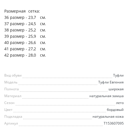
Размерная
сетка:
36 размер -
23,7
см.
37 размер -
24,5
см.
38 размер -
25,2
см.
39 размер -
25,9
см.
40 размер -
26,6
см.
41 размер -
27,2
см.
42 размер -
28,0
см.
Вид обуви
Туфли
Модель
Туфли Евгения
Полнота
широкая
Материал
натуральная замша
Сезон
лето
Цвет
бордовый
Подкладка
натуральная кожа
Артикул
T153607095