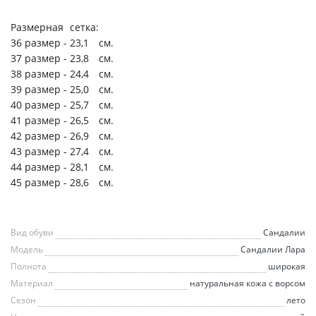
Размерная
сетка:
36 размер -
23,1
см.
37 размер -
23,8
см.
38 размер -
24,4
см.
39 размер -
25,0
см.
40 размер -
25,7
см.
41 размер -
26,5
см.
42 размер -
26,9
см.
43 размер -
27,4
см.
44 размер -
28,1
см.
45 размер -
28,6
см.
Вид обуви
Сандалии
Модель
Сандалии Лара
Полнота
широкая
Материал
натуральная кожа с ворсом
Сезон
лето