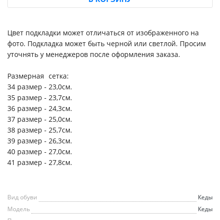
Цвет подкладки может отличаться от изображенного на
фото. Подкладка может быть черной или светлой. Просим
уточнять у менеджеров после оформления заказа.
Размерная
сетка:
34 размер -
23,0
см.
35 размер -
23,7
см.
36 размер -
24,3
см.
37 размер -
25,0
см.
38 размер -
25,7
см.
39 размер -
26,3
см.
40 размер -
27,0
см.
41 размер -
27,8
см.
Вид обуви
Кеды
Модель
Кеды