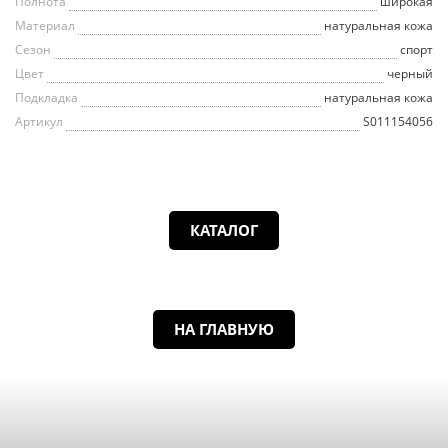
Полнота
широкая
Материал
натуральная кожа
Сезон
спорт
Цвет
черный
Подкладка
натуральная кожа
Артикул
S011154056
КАТАЛОГ
НА ГЛАВНУЮ